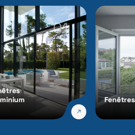
01
nêtres
uminium
Fenêtres