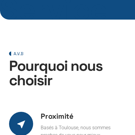
A.V.B
P
o
u
r
q
u
o
i
n
o
u
s
c
h
o
i
s
i
r
Proximité
Basés à Toulouse, nous sommes
proches de vous pour mieux
répondre à vos besoins en