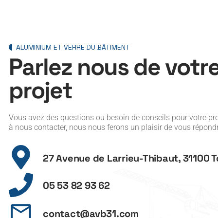
ALUMINIUM ET VERRE DU BÂTIMENT
P
a
r
l
e
z
n
o
u
s
d
e
v
o
t
r
p
r
o
j
e
t
Vous avez des questions ou besoin de conseils pour votre pro
à nous contacter, nous nous ferons un plaisir de vous répond
27 Avenue de Larrieu-Thibaut, 31100 
05 53 82 93 62
contact@avb31.com