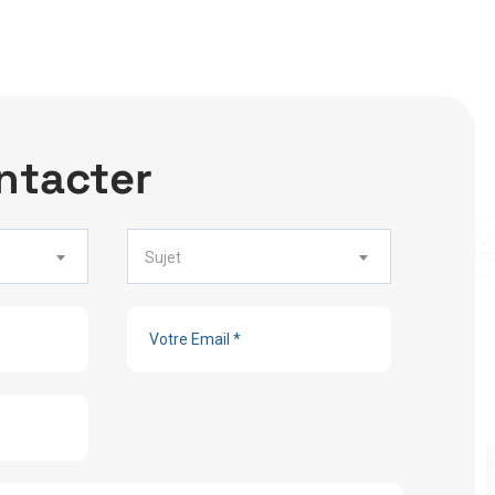
n
t
a
c
t
e
r
Sujet