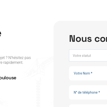
e
N
o
u
s
c
o
Votre statut
jet ? N’hésitez pas
re rapidement.
Toulouse