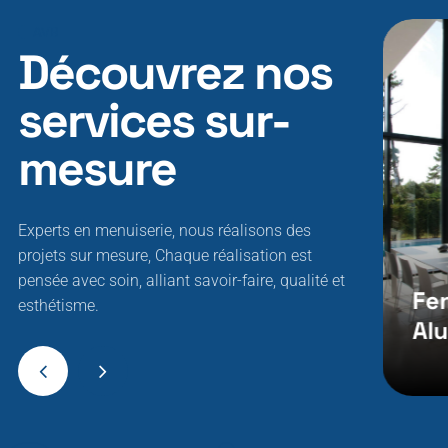
Découvrez nos
services sur-
mesure
Experts en menuiserie, nous réalisons des
projets sur mesure, Chaque réalisation est
pensée avec soin, alliant savoir-faire, qualité et
Portes De
Fe
esthétisme.
Garage
Al
Service